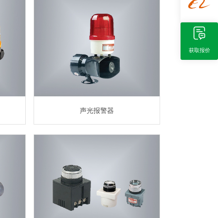
获取报价
声光报警器