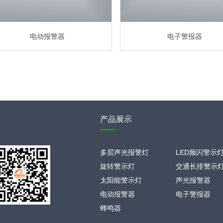
电动报警器
电子警报器
产品展示
多层声光报警灯
LED频闪警示
旋转警示灯
交通长排警示
太阳能警示灯
声光报警器
电动报警器
电子警报器
蜂鸣器