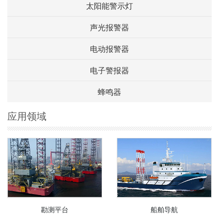
太阳能警示灯
声光报警器
电动报警器
电子警报器
蜂鸣器
应用领域
勘测平台
船舶导航