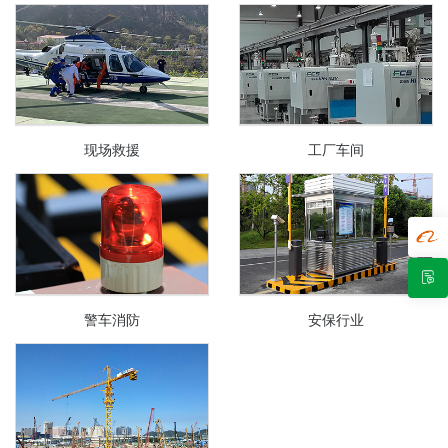
现场救援
工厂车间
警车消防
安保行业