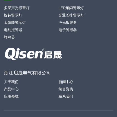
多层声光报警灯
LED频闪警示灯
旋转警示灯
交通长排警示灯
太阳能警示灯
声光报警器
电动报警器
电子警报器
蜂鸣器
浙江启晟电气有限公司
关于我们
新闻中心
产品中心
荣誉资质
应用领域
联系我们